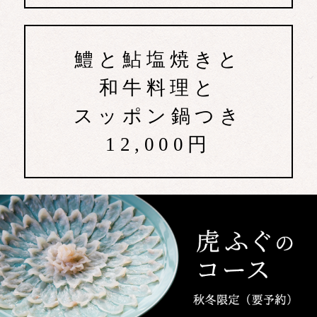
鱧と鮎塩焼きと
和牛料理と
スッポン鍋つき
12,000円